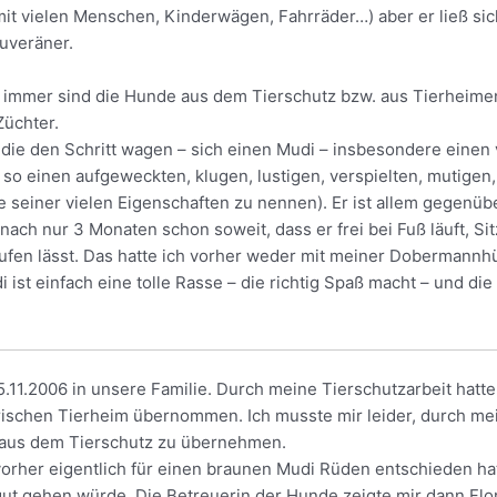
 mit vielen Menschen, Kinderwägen, Fahrräder…) aber er ließ si
uveräner.
cht immer sind die Hunde aus dem Tierschutz bzw. aus Tierheime
Züchter.
 die den Schritt wagen – sich einen Mudi – insbesondere einen
e so einen aufgeweckten, klugen, lustigen, verspielten, mutige
 seiner vielen Eigenschaften zu nennen). Er ist allem gegenübe
nach nur 3 Monaten schon soweit, dass er frei bei Fuß läuft, Si
brufen lässt. Das hatte ich vorher weder mit meiner Doberman
 ist einfach eine tolle Rasse – die richtig Spaß macht – und di
11.2006 in unsere Familie. Durch meine Tierschutzarbeit hatte
schen Tierheim übernommen. Ich musste mir leider, durch mei
i aus dem Tierschutz zu übernehmen.
 vorher eigentlich für einen braunen Mudi Rüden entschieden h
t gehen würde. Die Betreuerin der Hunde zeigte mir dann Flora