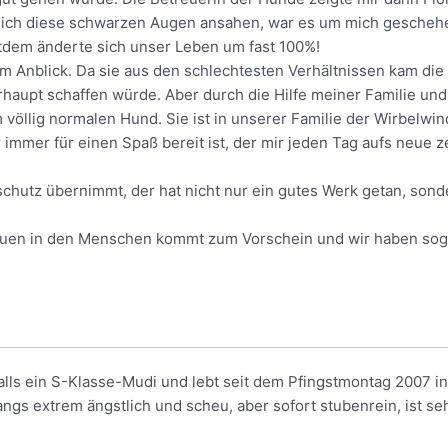
s mich diese schwarzen Augen ansahen, war es um mich gescheh
tdem änderte sich unser Leben um fast 100%!
m Anblick. Da sie aus den schlechtesten Verhältnissen kam die 
erhaupt schaffen würde. Aber durch die Hilfe meiner Familie un
 völlig normalen Hund. Sie ist in unserer Familie der Wirbelwin
mer für einen Spaß bereit ist, der mir jeden Tag aufs neue ze
hutz übernimmt, der hat nicht nur ein gutes Werk getan, sond
rauen in den Menschen kommt zum Vorschein und wir haben sog
falls ein S-Klasse-Mudi und lebt seit dem Pfingstmontag 2007 
fangs extrem ängstlich und scheu, aber sofort stubenrein, ist se