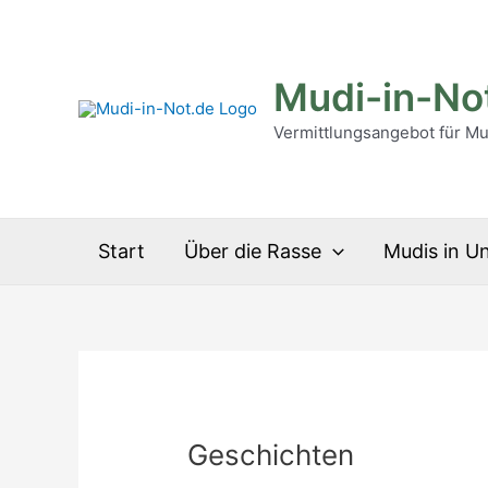
Zum
Inhalt
springen
Mudi-in-No
Vermittlungsangebot für M
Start
Über die Rasse
Mudis in U
Geschichten