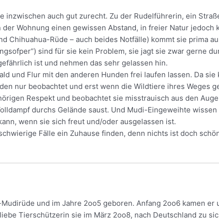
 inzwischen auch gut zurecht. Zu der Rudelführerin, ein Stra
in der Wohnung einen gewissen Abstand, in freier Natur jedoch
nd Chihuahua-Rüde – auch beides Notfälle) kommt sie prima au
sofper“) sind für sie kein Problem, sie jagt sie zwar gerne du
 gefährlich ist und nehmen das sehr gelassen hin.
ld und Flur mit den anderen Hunden frei laufen lassen. Da sie ke
en nur beobachtet und erst wenn die Wildtiere ihres Weges ge
ehörigen Respekt und beobachtet sie misstrauisch aus den Aug
t Volldampf durchs Gelände saust. Und Mudi-Eingeweihte wissen
 kann, wenn sie sich freut und/oder ausgelassen ist.
chwierige Fälle ein Zuhause finden, denn nichts ist doch schön
!
asse-Mudirüde und im Jahre 2oo5 geboren. Anfang 2oo6 kamen er
ne liebe Tierschützerin sie im März 2oo8, nach Deutschland zu s