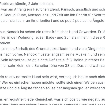
trieverhündin, 2 Jahre alt) ein.
war am Anfang ein Häufchen Elend. Panisch, ängstlich und scheu
 Geduld, Ruhe, Konsequenz und Zeit um ihn Schritt für Schritt
, da er sich sehr an ihr orientiert und so peu à peu seine Äng
aus Nanook ist schon ein recht fröhlicher Hund Geworden. Er läs
rei in der Wohnung, außer Bade- und Schlafzimmer. In diese Rä
raucht.
r Leine außerhalb des Grundstückes laufen und viele Dinge me
r uns nach vorne. Nanook musste langsam seine Muskeln und sein
in Körperbau zeigt leichte Defizite auf: O-Beine, hinteres Bein
r her sehr klein, eine Schulterhöhe von 33 cm. Das sind wahrs
in relativ normaler Hund sein wird, vermag ich heute noch nich
? Wer es einfacher haben möchte, sollte sich einen Welpen aus 
 Stütze und die Ängste fangen an, seiner langsam größer werden
, er registriert jede Kleinigkeit, was sich positiv wie negativ 
 wie der Hund aus seiner Starre langsam erwacht! Lupa und Nano