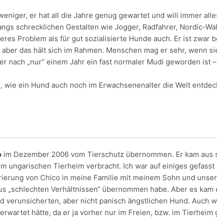
 weniger, er hat all die Jahre genug gewartet und will immer alle
fangs schrecklichen Gestalten wie Jogger, Radfahrer, Nordic-Wa
res Problem als für gut sozialisierte Hunde auch. Er ist zwar
, aber das hält sich im Rahmen. Menschen mag er sehr, wenn sie
er nach „nur“ einem Jahr ein fast normaler Mudi geworden ist 
, wie ein Hund auch noch im Erwachsenenalter die Welt entdec
o
im Dezember 2006 vom Tierschutz übernommen. Er kam aus se
m ungarischen Tierheim verbracht. Ich war auf einiges gefasst
grierung von Chico in meine Familie mit meinem Sohn und unser
aus „schlechten Verhältnissen“ übernommen habe. Aber es kam e
und verunsicherten, aber nicht panisch ängstlichen Hund. Auch 
 erwartet hätte, da er ja vorher nur im Freien, bzw. im Tierheim