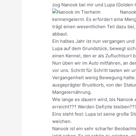
zog Nanook bei mir und Lupa (Golden-Re
Nanook 
kennengelernt. Es erfordert eine Menge
trägt einen wesentlichen Teil dazu bei
abbaut.
Ein halbes Jahr ist nun vergangen und 
Lupa auf dem Grundstück, bewegt sich f
einen Kennel, den er als Zufluchtsort b
Nun üben wir im Auto mitfahren, an de
vor uns. Schritt für Schritt tasten wi
Vergangenheit wenig Bewegung hatte. Se
ausgeprägter Brustkorb, von der Statu
Mangelernährung.
Wie lange es dauern wird, bis Nanook e
erreicht??? Werden Defizite bleiben??
Eins steht fest: Lupa ist seine große
weichen.
Nanook ist ein sehr scharfer Beobachter
jetzt schon. Es ist schön zu erleben,