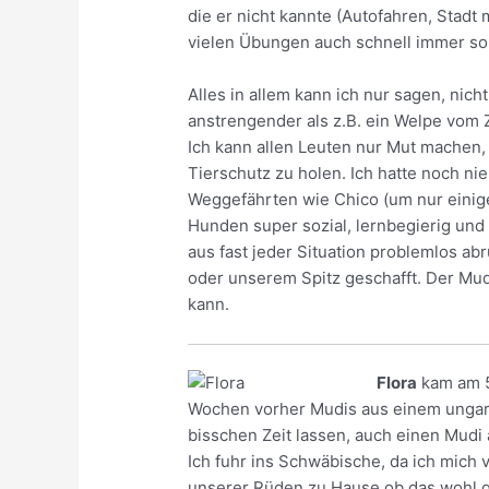
die er nicht kannte (Autofahren, Stadt
vielen Übungen auch schnell immer so
Alles in allem kann ich nur sagen, ni
anstrengender als z.B. ein Welpe vom 
Ich kann allen Leuten nur Mut machen,
Tierschutz zu holen. Ich hatte noch ni
Weggefährten wie Chico (um nur einige
Hunden super sozial, lernbegierig und 
aus fast jeder Situation problemlos a
oder unserem Spitz geschafft. Der Mudi
kann.
Flora
kam am 5.
Wochen vorher Mudis aus einem ungari
bisschen Zeit lassen, auch einen Mud
Ich fuhr ins Schwäbische, da ich mich
unserer Rüden zu Hause ob das wohl gu